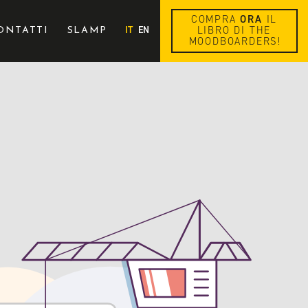
COMPRA
ORA
IL
IT
EN
LIBRO DI THE
ONTATTI
SLAMP
MOODBOARDERS!