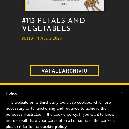
#113 PETALS AND
VEGETABLES
N.113 - 4 Aprile 2023
VAI ALL'ARCHIVIO
Notice
×
This website or its third-party tools use cookies, which are
necessary to its functioning and required to achieve the
purposes illustrated in the cookie policy. If you want to know
more or withdraw your consent to all or some of the cookies,
© The Moodboarders 2020
-
Privacy Policy
-
Cookie Policy
please refer to the
cookie policy
.