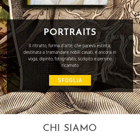
PORTRAITS
Il ritratto, forma d’arte, che pareva estinta,
destinata a tramandare nobili casati, è ancora in
voga, dipinto, fotografato, scolpito e persino
ricamato
SFOGLIA
CHI SIAMO