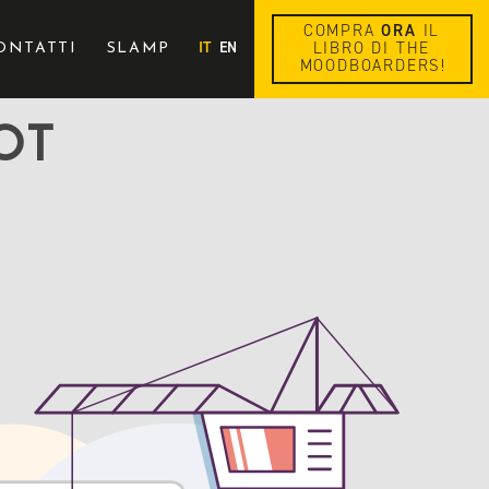
COMPRA
ORA
IL
IT
EN
LIBRO DI THE
ONTATTI
SLAMP
MOODBOARDERS!
OT