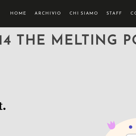
HOME
ARCHIVIO
CHI SIAMO
STAFF
C
114 THE MELTING P